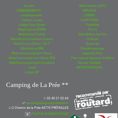
Accueil
Mobil-home Lo872
HÉBERGEMENTS
SERVICES
emplacements
LOISIRS
Cabane Locale
ALENTOURS
Lodge Coco Sweet
Prefailles
Mobil-home ASTRIA
Pornic
Mobil-home Cahita
Saint-Brévin-les-Pins
Mobil-home Louisiane Oceane
La Baule
Mobil-home O'hara 734 T
Guérande
Mobil-home IRM
Planète sauvage
Mobil-home premium Ohara
Legendia Parc
Mobil-home premium Ohara SPA
Parc naturel régional de Brière
Mobil-home premium Louisiane
Devenir résident
Iroise
INFOS PRATIQUES
Lodge VIP
Camping de La Prée **
02 40 21 02 64
contact@camping-prefailles.fr
2 Chemin de la Prée 44770 PRÉFAILLES
PHOTOS & VIDÉOTHÈQUE