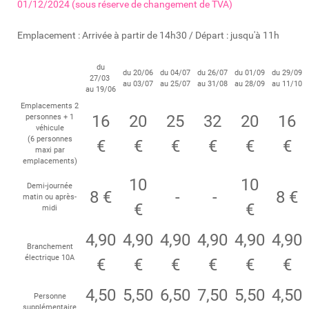
01/12/2024 (sous réserve de changement de TVA)
Emplacement : Arrivée à partir de 14h30 / Départ : jusqu'à 11h
du
du 20/06
du 04/07
du 26/07
du 01/09
du 29/09
27/03
au 03/07
au 25/07
au 31/08
au 28/09
au 11/10
au 19/06
Emplacements 2
16
20
25
32
20
16
personnes + 1
véhicule
(6 personnes
€
€
€
€
€
€
maxi par
emplacements)
10
10
Demi-journée
8 €
-
-
8 €
matin ou après-
€
€
midi
4,90
4,90
4,90
4,90
4,90
4,90
Branchement
électrique 10A
€
€
€
€
€
€
4,50
5,50
6,50
7,50
5,50
4,50
Personne
supplémentaire