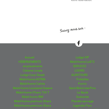
votre réservation.
Accueil
Lodge VIP
HÉBERGEMENTS
Mobil-home Lo872
emplacements
SERVICES
Cabane Locale
LOISIRS
Lodge Coco Sweet
ALENTOURS
Mobil-home ASTRIA
Prefailles
Mobil-home Cahita
Pornic
Mobil-home Louisiane Oceane
Saint-Brévin-les-Pins
Mobil-home O'hara 734 T
La Baule
Mobil-home IRM
Guérande
Mobil-home premium Ohara
Planète sauvage
Mobil-home premium Ohara
Legendia Parc