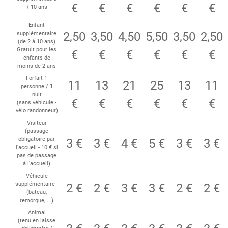
€
€
€
€
€
€
+ 10 ans
Enfant
2,50
3,50
4,50
5,50
3,50
2,50
supplémentaire
(de 2 à 10 ans)
Gratuit pour les
€
€
€
€
€
€
enfants de
moins de 2 ans
Forfait 1
11
13
21
25
13
11
personne / 1
nuit
€
€
€
€
€
€
(sans véhicule -
vélo randonneur)
Visiteur
(passage
obligatoire par
3 €
3 €
4 €
5 €
3 €
3 €
l'accueil - 10 € si
pas de passage
à l'accueil)
Véhicule
supplémentaire
2 €
2 €
3 €
3 €
2 €
2 €
(bateau,
remorque, ...)
Animal
(tenu en laisse