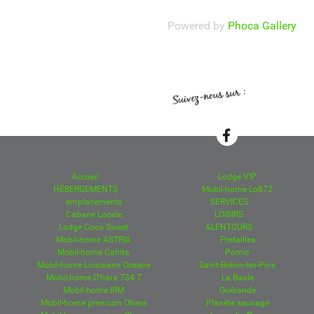
Powered by
Phoca Gallery
Accueil
Lodge VIP
HÉBERGEMENTS
Mobil-home Lo872
emplacements
SERVICES
Cabane Locale
LOISIRS
Lodge Coco Sweet
ALENTOURS
Mobil-home ASTRIA
Prefailles
Mobil-home Cahita
Pornic
Mobil-home Louisiane Oceane
Saint-Brévin-les-Pins
Mobil-home O'hara 734 T
La Baule
Mobil-home IRM
Guérande
Mobil-home premium Ohara
Planète sauvage