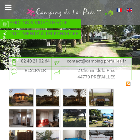
PHOTOS & VIDÉOTHÈQUE
DOCUMENTS À TÉLÉCHARGER
02 40 21 02 64
contact@camping-prefailles.fr
RÉSERVER
2 Chemin de la Prée
44770 PRÉFAILLES