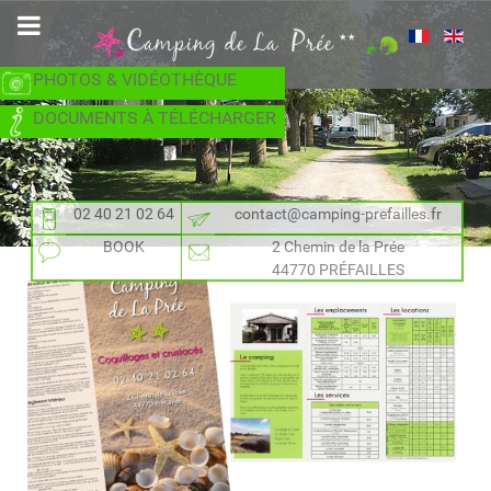
PHOTOS & VIDÉOTHÈQUE
DOCUMENTS À TÉLÉCHARGER
02 40 21 02 64
contact@camping-prefailles.fr
BOOK
2 Chemin de la Prée
44770 PRÉFAILLES