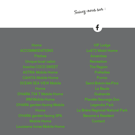
Home
VIP Lodge
ACCOMMODATIONS
Lo872 Mobil Home
Pitches
Amenities
Unique local cabin
Recreation
Insolite COCO SWEET
The Region
ASTRIA Mobile Home
Préfailles
CAHITA Mobile Home
Pornic
OCEAN SEA VIEW Mobile
Saint-Brévin-les-Pins
Home
La Baule
O'HARA 734 T Mobile Home
Guérande
IRM Mobile Home
Planète Sauvage Zoo
O'HARA garden-facing Mobile
Legendia Park
Home
La Brière Regional Natural Park
O'HARA garden-facing SPA
Become a Resident
Mobile Home
Contact
Louisiana Iroise Mobile Home