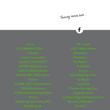
Home
VIP Lodge
ACCOMMODATIONS
Lo872 Mobil Home
Pitches
Amenities
Unique local cabin
Recreation
Insolite COCO SWEET
The Region
ASTRIA Mobile Home
Préfailles
CAHITA Mobile Home
Pornic
OCEAN SEA VIEW Mobile
Saint-Brévin-les-Pins
Home
La Baule
O'HARA 734 T Mobile Home
Guérande
IRM Mobile Home
Planète Sauvage Zoo
O'HARA garden-facing Mobile
Legendia Park
Home
La Brière Regional Natural Park
O'HARA garden-facing SPA
Become a Resident
Mobile Home
Contact